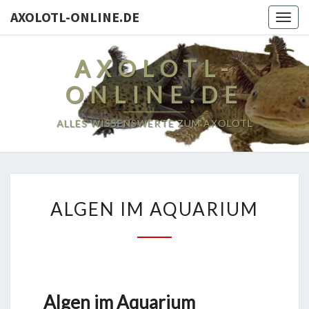
AXOLOTL-ONLINE.DE
Togg
navig
AXOLOTL-
ONLINE.DE
ALLES WISSENSWERTE ZUM AXOLOTL
ALGEN
ALGEN IM AQUARIUM
IM
AQUARIUM
Algen im Aquarium