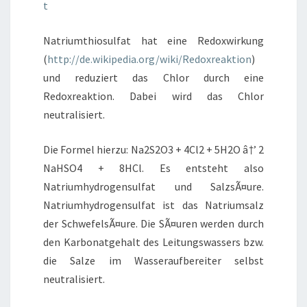
t
Natriumthiosulfat hat eine Redoxwirkung
(
http://de.wikipedia.org/wiki/Redoxreaktion
)
und reduziert das Chlor durch eine
Redoxreaktion. Dabei wird das Chlor
neutralisiert.
Die Formel hierzu: Na2S2O3 + 4Cl2 + 5H2O â†’ 2
NaHSO4 + 8HCl. Es entsteht also
Natriumhydrogensulfat und SalzsÃ¤ure.
Natriumhydrogensulfat ist das Natriumsalz
der SchwefelsÃ¤ure. Die SÃ¤uren werden durch
den Karbonatgehalt des Leitungswassers bzw.
die Salze im Wasseraufbereiter selbst
neutralisiert.