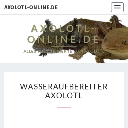
AXOLOTL-ONLINE.DE
Togg
navig
AXOLOTL-
ONLINE.DE
ALLES WISSENSWERTE ZUM AXOLOTL
WASSERAUFBEREITER
WASSERAUFBEREITER
AXOLOTL
AXOLOTL